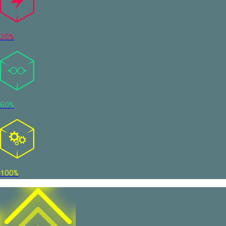
20%
60%
100%