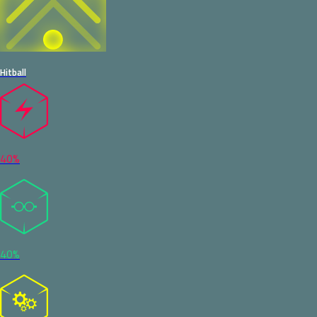
Hitball
40%
40%