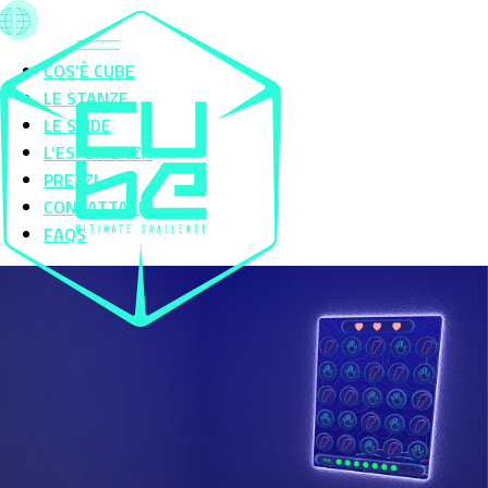
COS’È CUBE
LE STANZE
LE SFIDE
L’ESPERIENZA
PREZZI
CONTATTACI
FAQS